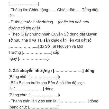
[……………….....].
- Thông tin: Chiều rộng: ... - Chiều dài: ... - Tổng diện
tích: ......
- Đường trước nhà: đường ... (
hoặc tên nhà nếu
đường có tên nhà)
- Theo Giấy chứng nhận Quyền Sử dụng đất Quyền
sở hữu nhà ở và Tài sản khác gắn liền với đất số
[……………….....] do Sở Tài Nguyên và Môi
Trường [……………….....] cấp
ngày [……………….....].
2. Giá chuyển nhượng : [……………….....] đồng.
(Bằng chữ: [……………….....])
- Bên B giao trước cho Bên A số tiền đặt cọc
là: [……………….....] đồng.
(Bằng chữ: [……………….....])
- Thanh toán lần 2 số tiền là: [……………….....] đồng
(bằng chữ: [……………….....]).