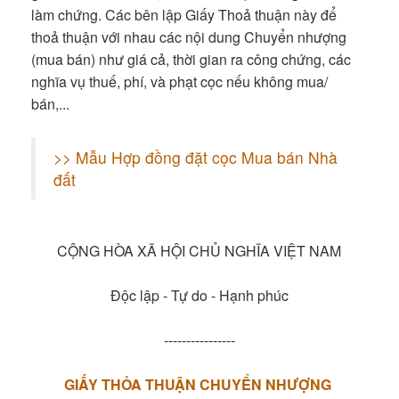
làm chứng. Các bên lập Giấy Thoả thuận này để
thoả thuận với nhau các nội dung Chuyển nhượng
(mua bán) như giá cả, thời gian ra công chứng, các
nghĩa vụ thuế, phí, và phạt cọc nếu không mua/
bán,...
>> Mẫu Hợp đồng đặt cọc Mua bán Nhà
đất
CỘNG HÒA XÃ HỘI CHỦ NGHĨA VIỆT NAM
Độc lập - Tự do - Hạnh phúc
----------------
GIẤY THỎA THUẬN CHUYỂN NHƯỢNG