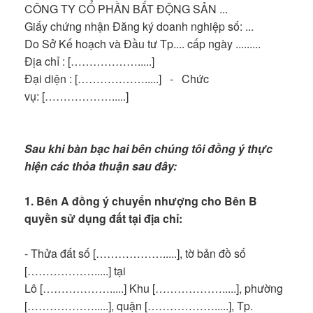
CÔNG TY CỔ PHẦN BẤT ĐỘNG SẢN ...
Giấy chứng nhận Đăng ký doanh nghiệp số: ...
Do Sở Kế hoạch và Đầu tư Tp.... cấp ngày .........
Địa chỉ : [……………….....]
Đại diện : [……………….....] - Chức
vụ: [……………….....]
Sau khi bàn bạc hai bên chúng tôi đồng ý thực
hiện các thỏa thuận sau đây:
1. Bên A đồng ý chuyển nhượng cho Bên B
quyền sử dụng đất tại địa chỉ:
- Thửa đất số [……………….....], tờ bản đồ số
[……………….....] tại
Lô [……………….....] Khu [……………….....], phường
[……………….....], quận [……………….....], Tp.