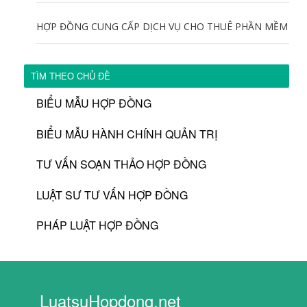
HỢP ĐỒNG CUNG CẤP DỊCH VỤ CHO THUÊ PHẦN MỀM
TÌM THEO CHỦ ĐỀ
BIỂU MẪU HỢP ĐỒNG
BIỂU MẪU HÀNH CHÍNH QUẢN TRỊ
TƯ VẤN SOẠN THẢO HỢP ĐỒNG
LUẬT SƯ TƯ VẤN HỢP ĐỒNG
PHÁP LUẬT HỢP ĐỒNG
LuatsuHopdong.net