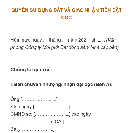
QUYỀN SỬ DỤNG ĐẤT VÀ GIAO NHẬN TIỀN ĐẶT
CỌC
Hôm nay, ngày ... tháng ... năm 2021 tại .......
(Văn
phòng Công ty Môi giới Bất động sản/ Nhà các bên)
......
Chúng tôi gồm có:
I. Bên chuyển nhượng/ nhận đặt cọc (Bên A):
Ông [……………….....]
Sinh ngày [……………….....]
CMND số: [……………….....] cấp ngày
[……………….....] tại CA [……………….....]
Bà [……………….....]