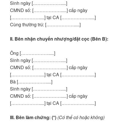
Sinh ngày [……………….....]
CMND số: [……………….....] cấp ngày
[……………….....] tại CA [……………….....]
Cùng thường trú: [……………….....]
II. Bên nhận chuyển nhượng/đặt cọc (Bên B):
Ông [……………….....]
Sinh ngày [……………….....]
CMND số: [……………….....] cấp ngày
[……………….....] tại CA [……………….....]
Bà [……………….....]
Sinh ngày [……………….....]
CMND số: [……………….....] cấp ngày
[……………….....] tại CA [……………….....]
III. Bên làm chứng: (*)
(Có thể có hoặc không)